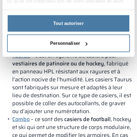
ou qu'ils ont collectées lors de votre utilisation de leurs
plusieurs types de casiers proposés par
services.
l’entreprise Alsanit fonctionnent particulièrement
bien. Nous préparons un projet individuel pour
Tout autoriser
chaque pièce, en tenant compte de sa taille et des
besoins de l’installation, du club ou du vestiaire
Personnaliser
dans le stade.
Taurus
– c’est un système de
casiers pour
vestiaires de patinoire ou de hockey
, fabriqué
en panneau HPL résistant aux rayures et à
l’action nocive de l’humidité. Les casiers Taurus
sont fabriqués sur mesure et adaptés à leur
lieu de destination. Sur ce type de casiers, il est
possible de coller des autocollants, de graver
ou d’ajouter une numérotation.
Combo
– ce sont des
casiers de football
, hockey
et ski qui ont une structure de corps modulaire,
ce qui permet de modifier les armoires. En cas