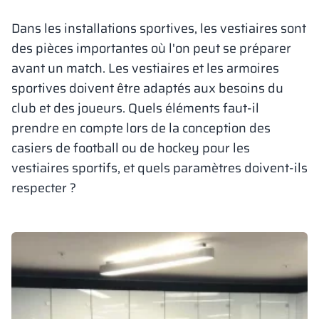
Vela
Dans les installations sportives, les vestiaires sont
Cloisons
Altus
Vestiare en for
Offre complète
Attestations, b
Carte des réalis
armoires métall
des pièces importantes où l'on peut se préparer
avant un match. Les vestiaires et les armoires
Lamelles
Services
Matériaux et co
Galerie de réali
Bancs et vestiai
sportives doivent être adaptés aux besoins du
club et des joueurs. Quels éléments faut-il
Serrures pour a
prendre en compte lors de la conception des
casiers de football ou de hockey pour les
vestiaires sportifs, et quels paramètres doivent-ils
respecter ?