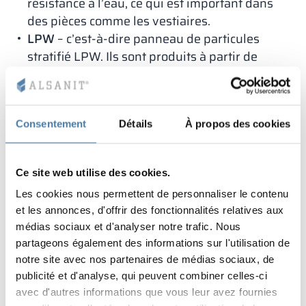
résistance à l’eau, ce qui est important dans
des pièces comme les vestiaires.
LPW
– c’est-à-dire panneau de particules
stratifié LPW. Ils sont produits à partir de
copeaux de bois, qui sont pressés à haute
température et sous pression avec des agents
liants. La surface du panneau LPW est
Consentement
Détails
À propos des cookies
recouverte de mélamine, disponible en
plusieurs couleurs. Le plus grand avantage de
ce panneau est sa durabilité, sa résistance aux
Ce site web utilise des cookies.
dommages mécaniques, son bel aspect qui ne
Les cookies nous permettent de personnaliser le contenu
perd pas sa couleur même après de
et les annonces, d'offrir des fonctionnalités relatives aux
nombreuses années d’utilisation. De plus, le
médias sociaux et d'analyser notre trafic. Nous
panneau LPW est résistant à l’action néfaste
partageons également des informations sur l'utilisation de
de l’humidité.
notre site avec nos partenaires de médias sociaux, de
Types de casiers sportifs
publicité et d'analyse, qui peuvent combiner celles-ci
avec d'autres informations que vous leur avez fournies
Dans
les vestiaires, installations et clubs sportifs
,