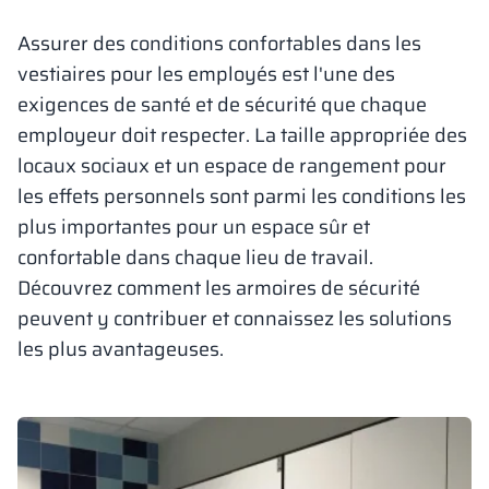
Vela
Assurer des conditions confortables dans les
Cloisons
Altus
Vestiare en for
Offre complète
Attestations, b
Carte des réalis
armoires métall
vestiaires pour les employés est l'une des
exigences de santé et de sécurité que chaque
Lamelles
Services
Matériaux et co
Galerie de réali
Bancs et vestiai
employeur doit respecter. La taille appropriée des
locaux sociaux et un espace de rangement pour
Serrures pour a
les effets personnels sont parmi les conditions les
plus importantes pour un espace sûr et
confortable dans chaque lieu de travail.
Découvrez comment les armoires de sécurité
peuvent y contribuer et connaissez les solutions
les plus avantageuses.