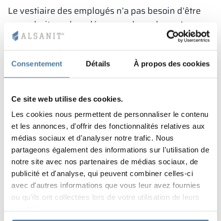
Le vestiaire des employés n’a pas besoin d’être
un endroit sombre, dépourvu de couleurs. Les
modèles modernes d’armoires vestiaires
permettent d’aménager cet espace de manière
originale et colorée. De plus, si le meuble est
Consentement
Détails
À propos des cookies
fabriqué en panneau LPW, il peut être décoré
avec l’un des nombreux types de décors. Nous
Ce site web utilise des cookies.
proposons également de recouvrir les meubles
Les cookies nous permettent de personnaliser le contenu
avec des graphiques à la demande du client. Les
et les annonces, d'offrir des fonctionnalités relatives aux
armoires peuvent aussi être numérotées.
médias sociaux et d'analyser notre trafic. Nous
Quelles armoires pour
partageons également des informations sur l'utilisation de
notre site avec nos partenaires de médias sociaux, de
employés choisir ?
publicité et d'analyse, qui peuvent combiner celles-ci
Les normes légales régissent quand un employé
avec d'autres informations que vous leur avez fournies
ou qu'ils ont collectées lors de votre utilisation de leurs
a besoin d’une
armoire de sécurité
, mais leur
services.
apparence et d’autres détails peuvent être choisis