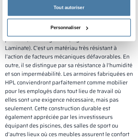
selon vos propres préférences. Découvrez en quoi
Tout autoriser
les différentes armoires vestiaires peuvent
différer selon le modèle.
Personnaliser
Le matériau le plus résistant est le stratifié haute
pression, en abrégé HPL (High Pressure
Laminate). C’est un matériau très résistant à
l’action de facteurs mécaniques défavorables. En
outre, il se distingue par sa résistance à l’humidité
et son imperméabilité. Les armoires fabriquées en
HPL conviendront parfaitement comme mobilier
pour les employés dans tout lieu de travail où
elles sont une exigence nécessaire, mais pas
seulement. Cette construction durable est
également appréciée par les investisseurs
équipant des piscines, des salles de sport ou
d’autres lieux où ces meubles assurent le confort