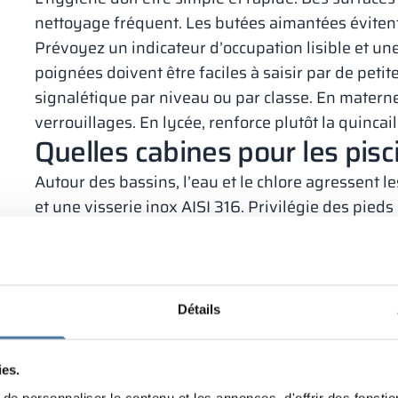
nettoyage fréquent. Les butées aimantées évitent
Prévoyez un indicateur d’occupation lisible et une
poignées doivent être faciles à saisir par de petite
signalétique par niveau ou par classe. En materne
verrouillages. En lycée, renforce plutôt la quincaill
Quelles cabines pour les pis
Autour des bassins, l’eau et le chlore agressent 
et une visserie inox AISI 316. Privilégie des pieds
la stagnation. Prévois des seuils et joints adapté
Quels choix privilégier dans 
Au bureau, le confort acoustique et l’image comp
Détails
une sensation de salle individuelle. Un design af
valorise les espaces.
Opte pour des panneaux HPL ou mélaminés de qual
ies.
témoin d’occupation discret réduisent les interrup
e personnaliser le contenu et les annonces, d'offrir des fonctio