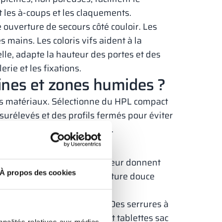
 les à-coups et les claquements.
 ouverture de secours côté couloir. Les
s mains. Les coloris vifs aident à la
lle, adapte la hauteur des portes et des
erie et les fixations.
cines et zones humides ?
les matériaux. Sélectionne du HPL compact
 surélevés et des profils fermés pour éviter
s au nettoyage à grande eau.
les bureaux ?
tent. Des cabines toute hauteur donnent
À propos des cookies
fleurant avec portes à fermeture douce
ité avec chants soignés. Des serrures à
tions. Intègre des patères et tablettes sac
nnalités relatives aux médias