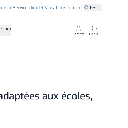
FR
hitecte
Service client
Réalisations
Conseil
rcher
Compte
Panier
adaptées aux écoles,