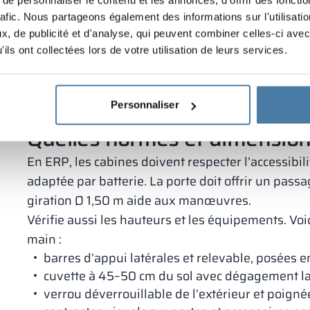
afin de garder le sol libre. Les finitions mates anti
rafic. Nous partageons également des informations sur l'utilisati
Faut-il des cabines toute hauteur
, de publicité et d'analyse, qui peuvent combiner celles-ci avec
ils ont collectées lors de votre utilisation de leurs services.
En open space, elles améliorent l’intimité et rédu
demandent toutefois une ventilation dédiée en pa
équerrage et des portes plus lourdes. Calcule le s
Personnaliser
trancher.
Quelles normes et dimension
En ERP, les cabines doivent respecter l’accessib
adaptée par batterie. La porte doit offrir un pas
giration Ø 1,50 m aide aux manœuvres.
Vérifie aussi les hauteurs et les équipements. Voic
main :
barres d’appui latérales et relevable, posées e
cuvette à 45–50 cm du sol avec dégagement lat
verrou déverrouillable de l’extérieur et poigné