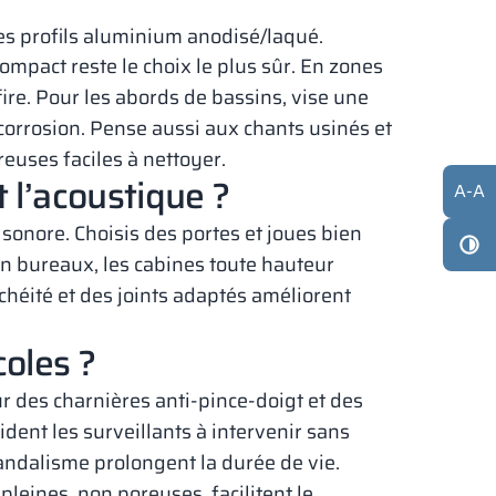
 les profils aluminium anodisé/laqué.
compact reste le choix le plus sûr. En zones
re. Pour les abords de bassins, vise une
ticorrosion. Pense aussi aux chants usinés et
reuses faciles à nettoyer.
 l’acoustique ?
A
-
A
 sonore. Choisis des portes et joues bien
En bureaux, les cabines toute hauteur
anchéité et des joints adaptés améliorent
coles ?
ur des charnières anti-pince-doigt et des
ident les surveillants à intervenir sans
vandalisme prolongent la durée de vie.
pleines, non poreuses, facilitent le