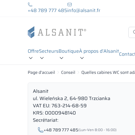
+48 789 777 485
info@alsanit.fr
Offre
Secteurs
Boutique
À propos d’Alsanit
Contac
Page d'accueil
Conseil
Quelles cabines WC sont ada
Alsanit
ul. Wieleńska 2, 64-980 Trzcianka
VAT EU: 763-214-68-59
KRS: 0000948140
Secrétariat:
+48 789 777 485
(Lun–Ven 8:00 - 16:00)