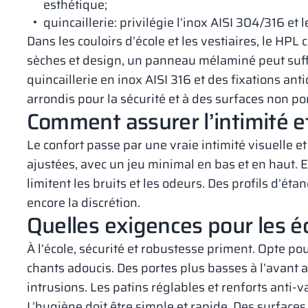
esthétique;
quincaillerie: privilégie l’inox AISI 304/316 et
Dans les couloirs d’école et les vestiaires, le HPL 
sèches et design, un panneau mélaminé peut suffi
quincaillerie en inox AISI 316 et des fixations an
arrondis pour la sécurité et à des surfaces non po
Comment assurer l’intimité et
Le confort passe par une vraie intimité visuelle et
ajustées, avec un jeu minimal en bas et en haut. 
limitent les bruits et les odeurs. Des profils d’ét
encore la discrétion.
Quelles exigences pour les é
À l’école, sécurité et robustesse priment. Opte po
chants adoucis. Des portes plus basses à l’avant a
intrusions. Les patins réglables et renforts anti-
L’hygiène doit être simple et rapide. Des surfaces 