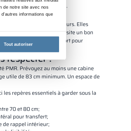
-trace simplifient l’entretien.
on de notre site avec nos
 ?
 d'autres informations que
isent la propagation des odeurs. Elles
rtie haute. Leur pose nécessite un bon
urcoût face au gain de confort pour
Tout autoriser
s respecter ?
ilité PMR. Prévoyez au moins une cabine
sage utile de 83 cm minimum. Un espace de
i les repères essentiels à garder sous la
ntre 70 et 80 cm;
éral pour transfert;
e de rappel intérieur;