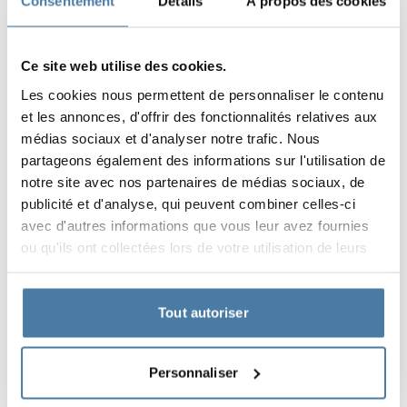
Consentement
Détails
À propos des cookies
Les réglementations précédentes indiquent les
situations où une douche industrielle est
Ce site web utilise des cookies.
obligatoire, et où l’employeur doit la fournir aux
salariés. Cela ne signifie pas toutefois que,
Les cookies nous permettent de personnaliser le contenu
et les annonces, d'offrir des fonctionnalités relatives aux
lorsque la loi ne l’exige pas, les cabines soient
médias sociaux et d'analyser notre trafic. Nous
superflues sur le lieu de travail. Pour beaucoup de
partageons également des informations sur l'utilisation de
travailleurs, ce sera un confort supplémentaire,
notre site avec nos partenaires de médias sociaux, de
apprécié notamment par ceux qui se déplacent à
publicité et d'analyse, qui peuvent combiner celles-ci
vélo ou utilisent la salle de sport avant leur poste.
avec d'autres informations que vous leur avez fournies
L’offre Alsanit propose des solutions
ou qu'ils ont collectées lors de votre utilisation de leurs
services.
particulièrement pratiques pour équiper de
manière moderne les locaux sanitaires dans de
Tout autoriser
nombreux environnements professionnels.
1.
Cloisons « T » ou « F »
Personnaliser
Les cabines de douche de ce type comptent parmi
les plus confortables. Elles disposent d’une