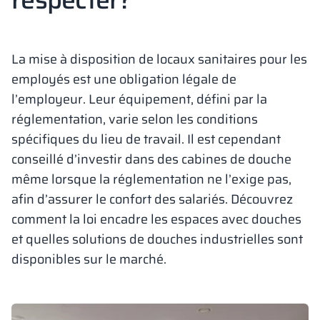
Vela
Cloisons
Altus
Vestiare en for
Offre complète
Attestations, b
Carte des réalis
armoires métall
La mise à disposition de locaux sanitaires pour les
Lamelles
Services
Matériaux et co
Galerie de réali
employés est une obligation légale de
Bancs et vestiai
l’employeur. Leur équipement, défini par la
réglementation, varie selon les conditions
Serrures pour a
spécifiques du lieu de travail. Il est cependant
conseillé d’investir dans des cabines de douche
même lorsque la réglementation ne l’exige pas,
afin d’assurer le confort des salariés. Découvrez
comment la loi encadre les espaces avec douches
et quelles solutions de douches industrielles sont
disponibles sur le marché.