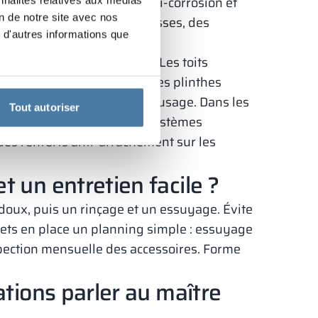
charnières doivent être anti‑corrosion et
on de notre site avec nos
 des aérations hautes et basses, des
 d'autres informations que
oucis évitent les blessures. Les toits
 et limitent la poussière. Les plinthes
 et améliorent le confort d’usage. Dans les
Tout autoriser
tion au feu adaptée et des systèmes
 des renforts anti‑arrachement sur les
 un entretien facile ?
 doux, puis un rinçage et un essuyage. Évite
Mets en place un planning simple : essuyage
ection mensuelle des accessoires. Forme
ations parler au maître