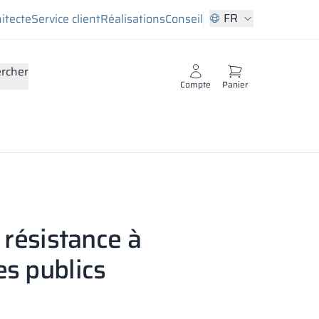
FR
hitecte
Service client
Réalisations
Conseil
rcher
Compte
Panier
t résistance à
es publics