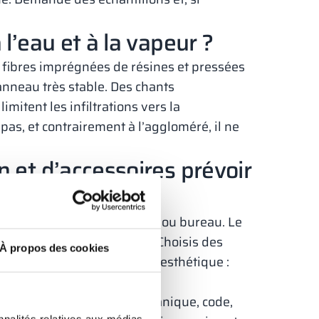
l’eau et à la vapeur ?
e fibres imprégnées de résines et pressées
anneau très stable. Des chants
itent les infiltrations vers la
 pas, et contrairement à l’aggloméré, il ne
n et d’accessoires prévoir
alle de sport, école, hôpital ou bureau. Le
 cases et le type de portes. Choisis des
À propos des cookies
ptés au sol. Pense aussi à l’esthétique :
s.
ntes avec le flux : clé mécanique, code,
nnalités relatives aux médias