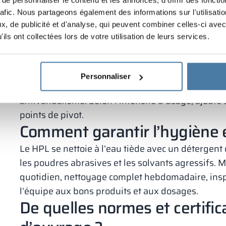
monnayeur, bracelet RFID ou cylindre maître. Les 
rafic. Nous partageons également des informations sur l'utilisati
réglables, avec retour doux si nécessaire. Prévois
, de publicité et d'analyse, qui peuvent combiner celles-ci avec
patères intérieures et des butées silencieuses.
ils ont collectées lors de votre utilisation de leurs services.
Pour la sécurité, les coins arrondis et les bords ad
inclinés empêchent le stockage d’objets au‑dessus
fermées ou les bancs intégrés facilitent le ménage
Personnaliser
zones sensibles, privilégie des matériaux à réac
antivandalisme. Selon l’intensité d’usage, ajoute
points de pivot.
Comment garantir l’hygiène et
Le HPL se nettoie à l’eau tiède avec un détergent
les poudres abrasives et les solvants agressifs. 
quotidien, nettoyage complet hebdomadaire, insp
l’équipe aux bons produits et aux dosages.
De quelles normes et certific