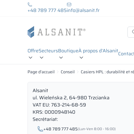
+48 789 777 485
info@alsanit.fr
Offre
Secteurs
Boutique
À propos d’Alsanit
Contac
Page d'accueil
Conseil
Casiers HPL : durabilité et 
Alsanit
ul. Wieleńska 2, 64-980 Trzcianka
VAT EU: 763-214-68-59
KRS: 0000948140
Secrétariat:
+48 789 777 485
(Lun–Ven 8:00 - 16:00)