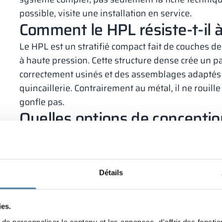
possible, visite une installation en service.
Comment le HPL résiste‑t‑il à 
Le HPL est un stratifié compact fait de couches d
à haute pression. Cette structure dense crée un p
correctement usinés et des assemblages adaptés lim
quincaillerie. Contrairement au métal, il ne rouille
gonfle pas.
Quelles options de conceptio
?
Commence par définir l’usage : piscine publique, s
contexte dicte la hauteur, la largeur, le nombre de
Détails
piètements ou des socles faciles à nettoyer et ada
palettes de couleurs, numérotation, pictogramme
ies.
Côté équipements, sélectionne des serrures cohére
e personnaliser le contenu et les annonces, d'offrir des fonctio