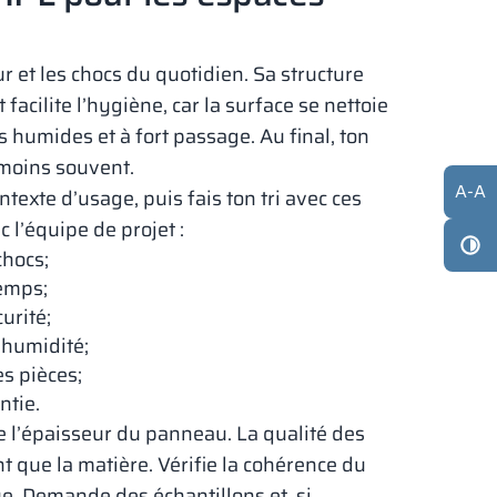
r et les chocs du quotidien. Sa structure
acilite l’hygiène, car la surface se nettoie
 humides et à fort passage. Au final, ton
 moins souvent.
A
-
A
contexte d’usage, puis fais ton tri avec ces
c l’équipe de projet :
chocs;
temps;
urité;
’humidité;
es pièces;
ntie.
 l’épaisseur du panneau. La qualité des
nt que la matière. Vérifie la cohérence du
e. Demande des échantillons et, si