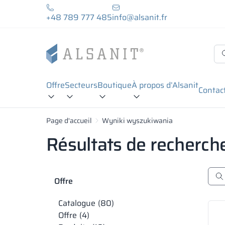
+48 789 777 485
info@alsanit.fr
Offre
Secteurs
Boutique
À propos d’Alsanit
Contac
Page d'accueil
Wyniki wyszukiwania
Résultats de recherch
Offre
Catalogue
80
Offre
4