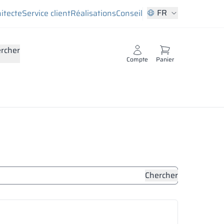
FR
hitecte
Service client
Réalisations
Conseil
rcher
Compte
Panier
Chercher