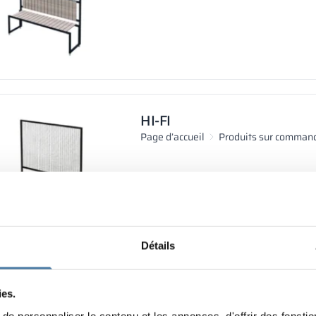
HI-FI
Page d’accueil
Produits sur comman
Détails
PRO-FI
ies.
Page d’accueil
Produits sur comman
e personnaliser le contenu et les annonces, d'offrir des fonctio